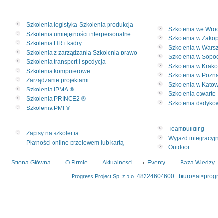
Szkolenia logistyka
Szkolenia produkcja
Szkolenia we Wro
Szkolenia umiejętności interpersonalne
Szkolenia w Zak
Szkolenia HR i kadry
Szkolenia w Wars
Szkolenia z zarządzania
Szkolenia prawo
Szkolenia w Sopoc
Szkolenia transport i spedycja
Szkolenia w Krako
Szkolenia komputerowe
Szkolenia w Pozn
Zarządzanie projektami
Szkolenia w Katow
Szkolenia IPMA ®
Szkolenia otwarte
Szkolenia PRINCE2 ®
Szkolenia dedyko
Szkolenia PMI ®
Teambuilding
Zapisy na szkolenia
Wyjazd integracyj
Płatności online przelewem lub kartą
Outdoor
Strona Główna
O Firmie
Aktualności
Eventy
Baza Wiedzy
48224604600
biuro<at>progr
Progress Project Sp. z o.o.