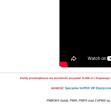
Każdy przedsiębiorca ma możliwość pozyskać 11.600 zł z Krajowego
Specjalna SUPER VIP Elastyczna o
NOWOŚĆ
PMBOK® Guide
, PMI®, PMP® oraz CAPM® są zn