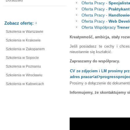
Doradztwo
Oferta Pracy -
Specjalist
Oferta Pracy -
Praktykant
Oferta Pracy -
Handlowiec
Oferta Pracy -
Web Devel
Zobacz ofertę:
Oferta Współpracy
Trener
Szkolenia w Warszawie
Kreatywność, a
mbicja, stały roz
Szkolenia w Krakowie
Jeśli posiadasz te cechy i chces
Szkolenia w Zakopanem
nieustannie się kształcić.
Szkolenia w Sopocie
Zapraszamy do współpracy.
Szkolenia w Poznaniu
CV ze z
djęciem i LM
prosimy prz
Szkolenia w Wrocławiu
praca<at>progressprojec
adres
Prosimy o dołączenie do dokumentó
Szkolenia w Katowicach
Informujemy, że skontaktujemy s